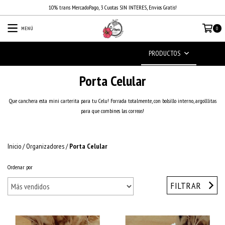
10% trans MercadoPago, 3 Cuotas SIN INTERES, Envios Gratis!
MENÚ
0
PRODUCTOS
Porta Celular
Que canchera esta mini carterita para tu Celu! Forrada totalmente, con bolsillo interno, argolllitas
para que combines las correas!
Inicio
/
Organizadores
/
Porta Celular
Ordenar por
FILTRAR