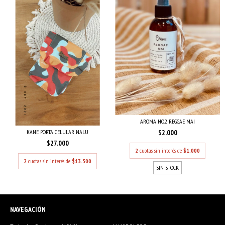
AROMA NO.2 REGGAE MAI
$2.000
KANE PORTA CELULAR NALU
$27.000
2
cuotas sin interés de
$1.000
2
cuotas sin interés de
$13.500
SIN STOCK
NAVEGACIÓN