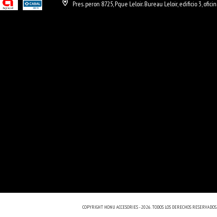
Pres. peron 8725, Pque Leloir. Bureau Leloir, edificio 3, ofici
COPYRIGHT HONU ACCESORIES - 2026. TODOS LOS DERECHOS RESERVADOS