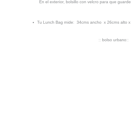
En el exterior, bolsillo con velcro para que guardes
Tu Lunch Bag mide:
34
cms ancho x 26
cms alto x
:: bolso urbano:: 