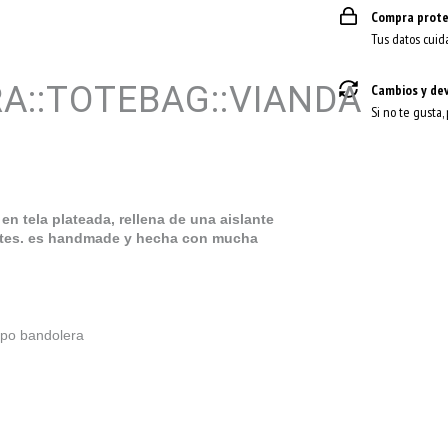
Compra prote
Tus datos cuid
A::TOTEBAG::VIANDA
Cambios y de
Si no te gusta,
n tela plateada, rellena de una aislante
sites. es handmade y hecha con mucha
tipo bandolera