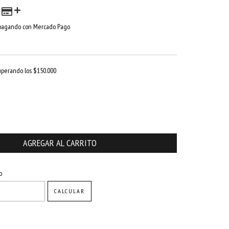
agando con Mercado Pago
uperando los
$150.000
CAMBIAR CP
o
CALCULAR