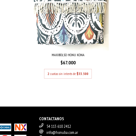
MAXIBOLSO HONU KONA
$67.000
2
cuotas sin interés de
$33.500
CONTACTANOS
54 113 610 2412
info@honuba.com.ar