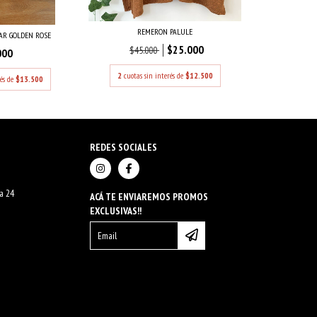
REMERON PALULE
AR GOLDEN ROSE
$25.000
$45.000
000
2
cuotas sin interés de
$12.500
rés de
$13.500
REDES SOCIALES
na 24
ACÁ TE ENVIAREMOS PROMOS
EXCLUSIVAS!!