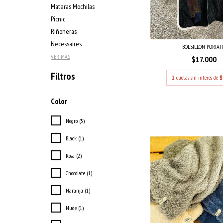
Materas Mochilas
Picnic
Riñoneras
Necessaires
BOLSILLON PORTAT
VER MÁS
$17.000
Filtros
2
cuotas sin interés de
$
Color
Negro (5)
Black (1)
Rosa (2)
Chocolate (1)
Naranja (1)
Nude (1)