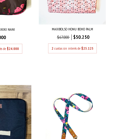
MAXIBOLSO HONU BOHO PALM
IKIKI NANI
$50.250
000
$67.000
2
cuotas sin interés de
$25.125
rés de
$24.000