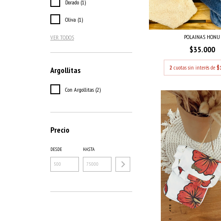
Dorado (1)
Oliva (1)
POLAINAS HONU
VER TODOS
$35.000
2
cuotas sin interés de
$
Argollitas
Con Argollitas (2)
Precio
DESDE
HASTA