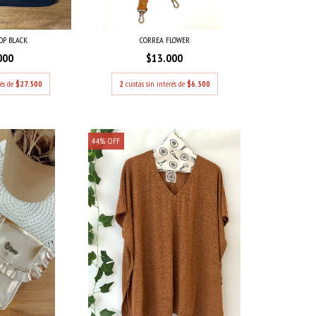
OP BLACK
CORREA FLOWER
000
$13.000
rés de
$27.500
2
cuotas sin interés de
$6.500
44
%
OFF