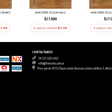
I BLANCO
KANE PORTA CELULAR NALU
KANE PORTA CELUL
$27.000
$27.
13.500
2
cuotas sin interés de
$13.500
2
cuotas sin inte
CONTACTANOS
54 113 610 2412
info@honuba.com.ar
Pres. peron 8725, Pque Leloir. Bureau Leloir, edificio 3, ofici