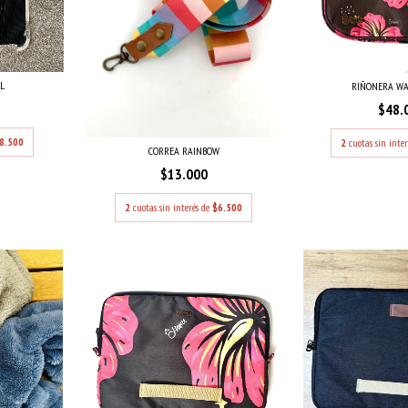
IL
RIÑONERA WA
$48.
8.500
2
cuotas sin inte
CORREA RAINBOW
$13.000
2
cuotas sin interés de
$6.500